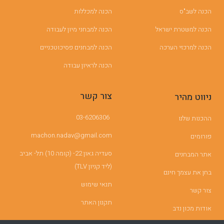
הכנה לשב"ס
הכנה למכללות
הכנה למשטרת ישראל
הכנה למבחני מיון לעבודה
הכנה למרכזי הערכה
הכנה למבחנים פסיכוטכניים
הכנה לראיון עבודה
צור קשר
ניווט מהיר
03-6206306
ההכנות שלנו
machon.nadav@gmail.com
פורומים
סעדיה גאון 22- (קומה 10) תל- אביב
אתר המבחנים
(ליד קניון TLV)
בחן את עצמך חינם
תנאי שימוש
צור קשר
תקנון האתר
אודות מכון נדב