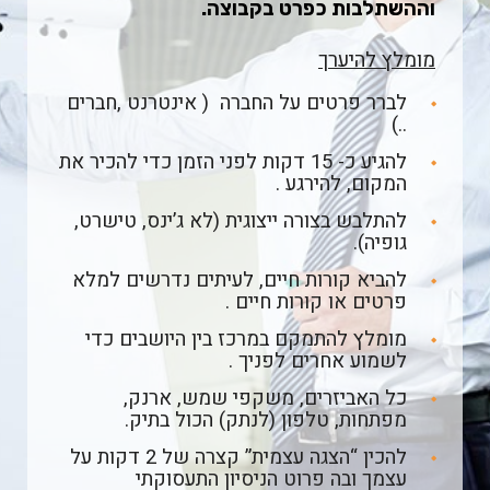
וההשתלבות כפרט בקבוצה.
מומלץ להיערך
לברר פרטים על החברה ( אינטרנט ,חברים
..)
להגיע כ- 15 דקות לפני הזמן כדי להכיר את
המקום, להירגע .
להתלבש בצורה ייצוגית (לא ג’ינס, טישרט,
גופיה).
להביא קורות חיים, לעיתים נדרשים למלא
פרטים או קורות חיים .
מומלץ להתמקם במרכז בין היושבים כדי
לשמוע אחרים לפניך .
כל האביזרים, משקפי שמש, ארנק,
מפתחות, טלפון (לנתק) הכול בתיק.
להכין “הצגה עצמית” קצרה של 2 דקות על
עצמך ובה פרוט הניסיון התעסוקתי