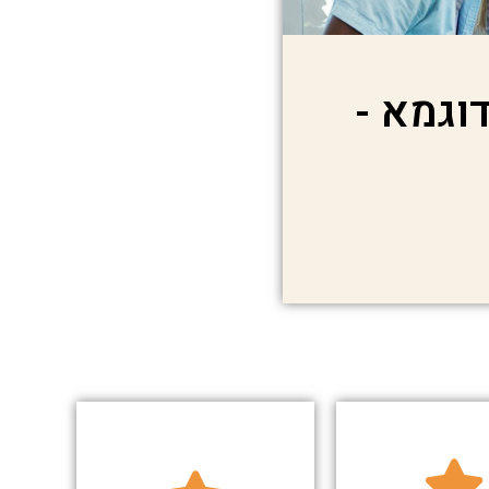
וגמא -
ודשים.
טכניים