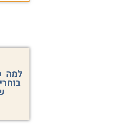
למה ס
בוחרי
ש