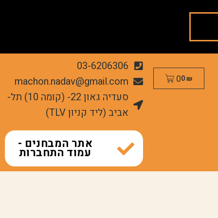
03-6206306
0
machon.nadav@gmail.com
0
₪
סעדיה גאון 22- (קומה 10) תל-
אביב (ליד קניון TLV)
אתר המבחנים -
עמוד התחברות