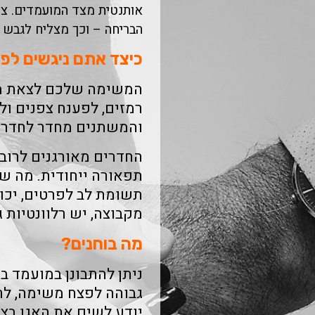
אותנטית מצד המועמדים. צ
הבריחה – וכך מצליח לגבש 
כיצד אתם ניגשים לפ
המשימה שלכם לצאת מהח
רמזים, לפענח צפנים ול
והמשתנים מחדר לחדר.
החדרים מאורגנים לרוב
תפאורה ייחודית. מה 
תשומת לב לפרטים, יכו
מקבוצה, יש רלוונטיות ג
מה בוחנים?
ניתן להתבונן במועמד 
גבוהה לפצח משימה, לר
יודע לשים את האגו בצד