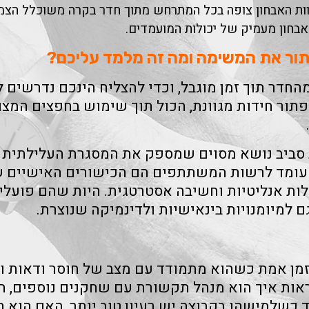
וות האבחון צופה בכל המתרחש מתוך חדר בקרה משוכלל הצמ
אבחון מעמיק של יכולות המועמדים.
תור את המשימה ומה זה מלמד עליכם?
דר תוך זמן מוגבל, וכדי להצליח הינכם נדרשים 
פתור חידות מגוונת, הכול תוך שימוש בחפצים המצו
 סביב נושא מסוים שמספק את המסגרת העלילתית 
שעומד לרשות המשתתפים הם הכישורים האישיים 
לות אנליטיות וחשיבה אסטרטגית. היות שהם פועלי
ם למיומנויות בינאישיות ולדינמיקה שנוצרת.
בזמן אמת כשהוא מתמודד עם מצב של חוסר ודאות ו
אות איך הוא מנהל תקשורת עם שחקנים נוספים, ה
 כשלמישהו בקבוצה יש רעיון טוב יותר, האם הוא 