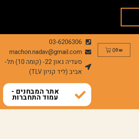
03-6206306
0
machon.nadav@gmail.com
0
₪
סעדיה גאון 22- (קומה 10) תל-
אביב (ליד קניון TLV)
אתר המבחנים -
עמוד התחברות