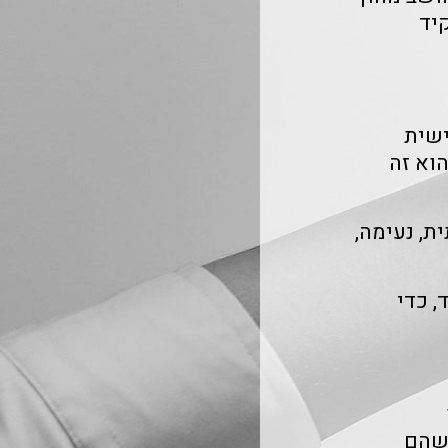
יד
ישית
הוא זה
, נעימה,
, כדי
 שהם