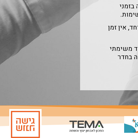
 בזמני
ימות.
, אין זמן
וד משימתי
ה בחדר