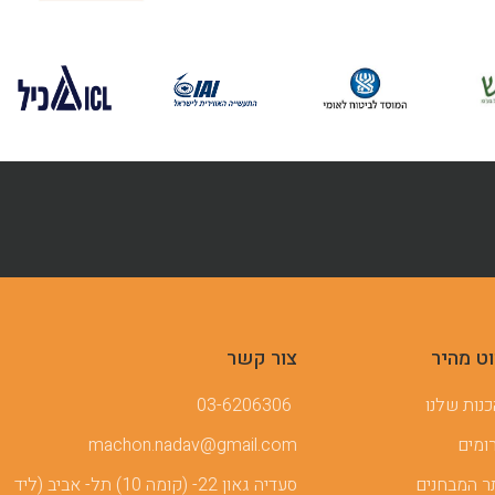
וט מהיר
צור קשר
נות שלנו
03-6206306
ומים
machon.nadav@gmail.com
 המבחנים
סעדיה גאון 22- (קומה 10) תל- אביב (ליד