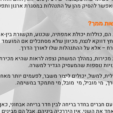
אפשר להסיק מהן על התנהלות במסגרת ארגון ותפק
שות ממך?
 הם, כוללות יכולת אמפתיה, שכנוע, תקשורת בין-א
לחץ דווקא לנצח, מכיוון שלא מסתכלים אם המועמד 
 – אלא על ההתנהלות שלו לאורך הדרך.
כירות, במהלך המשחק נצפה לראות שהיא מכירתית
ויות נוספות שהמעסיק הגדיר למשרה.
ית, למשל, יכולים ליצור משבר, לפעמים יותר מאחד
דרך, מי מוביל, מי מובל, מי מתמקד במשימה.
עם חברים בחדר בריחה לבין חדר בריחה אבחוני, כאן
ד את השני, אין היררכיה ביניהם, אבל הם מבינים