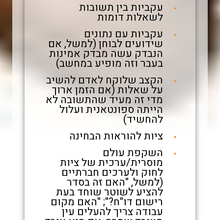
עקביות בין תשובות
לשאלות דומות
עקביות עם נתונים
שידועים לבוחן (למשל, אם
הנבדק עשה מבדק אמינות
בעבר וזה מופיע במחשב)
הקצב שלוקח לאדם להשיב
על שאלות (אם הזמן ארוך
מדי זה מעיד שהתשובה לא
הייתה ספונטאנית ועלול
להחשיד)
ציות להוראות הבחינה
השקפת עולם
מוסרית/ערכית של ציות
לחוק ולערכים חברתיים
(למשל, "האם זה בסדר
להציע לשוטר שוחד בעת
רישום דו"ח?"; "האם מקום
עבודה צריך להעלים עין