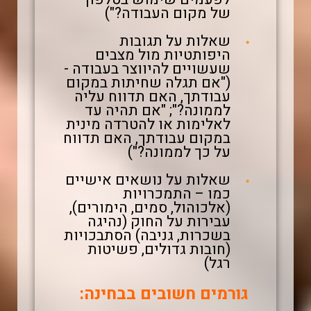
של מקום העבודה?")
שאלות על תגובות
היפותטיות מול מצבים
שעשויים להיווצר בעבודה -
("אם תגלה שחיתות במקום
עבודתך, האם תדווח עליה
לממונה?"; "אם תהיה עד
לאלימות או להטרדה מינית
במקום עבודתך, האם תדווח
על כך לממונה?")
שאלות על נושאים אישיים
כמו – התמכרויות
(אלכוהול, סמים, הימורים),
עבירות על החוק (נהיגה
בשכרות, גניבה) הסתבכויות
(חובות גדולים, פשיטות
רגל)
גורמים חשובים בבחינה: