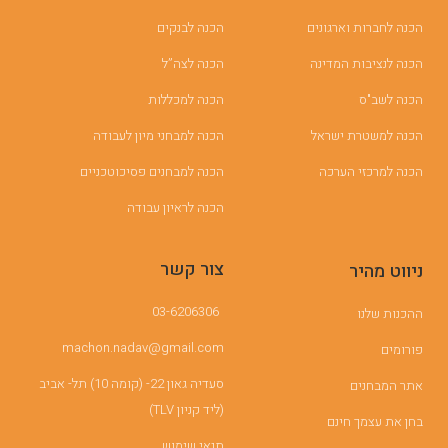
הכנה לחברות וארגונים
הכנה לבנקים
הכנה לנציבות המדינה
הכנה לצה”ל
הכנה לשב"ס
הכנה למכללות
הכנה למשטרת ישראל
הכנה למבחני מיון לעבודה
הכנה למרכזי הערכה
הכנה למבחנים פסיכוטכניים
הכנה לראיון עבודה
צור קשר
ניווט מהיר
03-6206306
ההכנות שלנו
machon.nadav@gmail.com
פורומים
סעדיה גאון 22- (קומה 10) תל- אביב
אתר המבחנים
(ליד קניון TLV)
בחן את עצמך חינם
תנאי שימוש