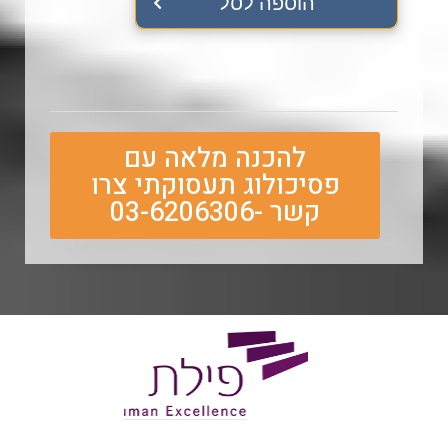
הוספה לסל
להכנה מלאה עם
פסיכולוג תעסוקתי צרו
קשר -03-6206306