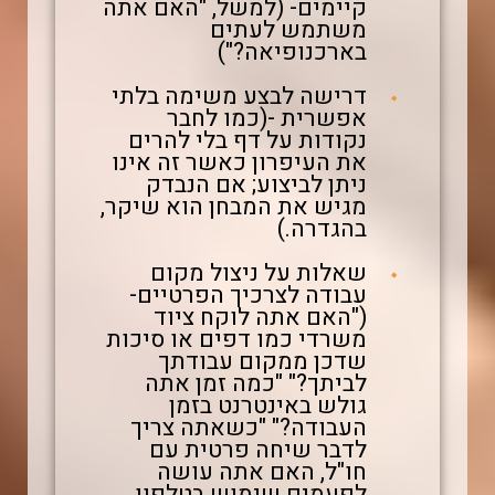
קיימים- (למשל, "האם אתה
משתמש לעתים
בארכנופיאה?")
דרישה לבצע משימה בלתי
אפשרית -(כמו לחבר
נקודות על דף בלי להרים
את העיפרון כאשר זה אינו
ניתן לביצוע; אם הנבדק
מגיש את המבחן הוא שיקר,
בהגדרה.)
שאלות על ניצול מקום
עבודה לצרכיך הפרטיים-
("האם אתה לוקח ציוד
משרדי כמו דפים או סיכות
שדכן ממקום עבודתך
לביתך?" "כמה זמן אתה
גולש באינטרנט בזמן
העבודה?" "כשאתה צריך
לדבר שיחה פרטית עם
חו"ל, האם אתה עושה
לפעמים שימוש בטלפון