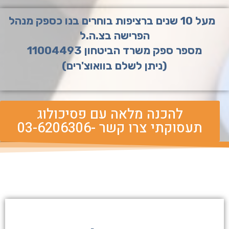
מעל 10 שנים ברציפות בוחרים בנו כספק מנהל
הפרישה בצ.ה.ל
מספר ספק משרד הביטחון 11004493
(ניתן לשלם בוואוצ'רים)
להכנה מלאה עם פסיכולוג
תעסוקתי צרו קשר -03-6206306