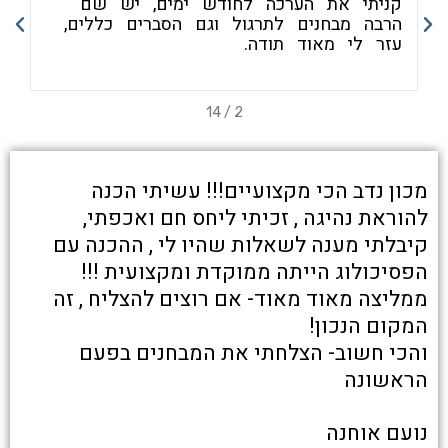
קניתי את הערכה לחודש ימים, יש שם
ח
הרבה מבחנים לתרגול וגם הסברים כללים,
ה
עזר לי מאוד תודה.
ב
14
/
2
מכון נדב הכי מקצועיים!!! עשיתי הכנה
להוראת נהיגה , זכיתי ליחס חם ואכפתי,
קיבלתי מענה לשאלות שהיו לי , ההכנה עם
הפסיכולוג הייתה ממוקדת ומקצועית !!!
ממליצה מאוד מאוד- אם רוצים להצליח , זה
המקום הנכון!
והכי חשוב- הצלחתי את המבחנים בפעם
הראשונה
נועם אוחנה