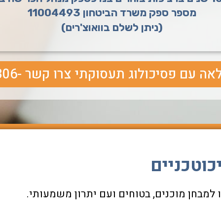
מספר ספק משרד הביטחון 11004493
(ניתן לשלם בוואוצ'רים)
 עם פסיכולוג תעסוקתי צרו קשר -03-6206306
וטכניים
מבחן מוכנים, בטוחים ועם יתרון משמעותי.