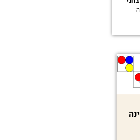
חני
ה
נה