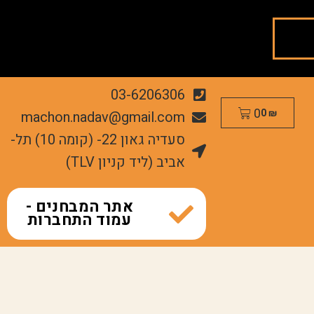
03-6206306
0
machon.nadav@gmail.com
0
₪
סעדיה גאון 22- (קומה 10) תל-
אביב (ליד קניון TLV)
אתר המבחנים -
עמוד התחברות