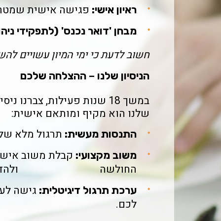
פגישה אישית שמטרתה
ראיון אישי:
מבחן 'דואר נכנס' (לתפקידי ניהו
חשוב לדעת כי ימי המיון עשויים ל
הניסיון שלנו – ההצלחה שלכם
במשך 18 שנות פעילות, צברנ
שלנו הוא מקיף ומותאם אישית:
תרגול מלא של 
התנסות מעשית:
קבלת משוב אישי
משוב מקצועי:
החולשה ולהדגיש את 
גישה לער
ערכת תרגול דיגיטלית:
לכם.