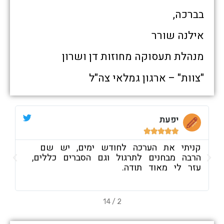
בברכה,
אילנה שורר
מנהלת תעסוקה מחוזות דן ושרון
"צוות" – ארגון גמלאי צה"ל
יפעת





קניתי את הערכה לחודש ימים, יש שם
ח
הרבה מבחנים לתרגול וגם הסברים כללים,
ה
עזר לי מאוד תודה.
ב
14
/
2