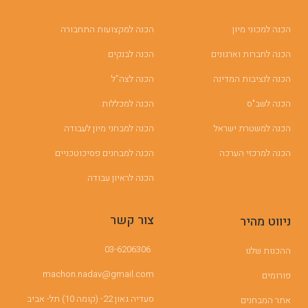
הכנה למכוני מיון
הכנה למקצועות התחבורה
הכנה לחברות וארגונים
הכנה לבנקים
הכנה לנציבות המדינה
הכנה לצה”ל
הכנה לשב"ס
הכנה למכללות
הכנה למשטרת ישראל
הכנה למבחני מיון לעבודה
הכנה למרכזי הערכה
הכנה למבחנים פסיכוטכניים
הכנה לראיון עבודה
צור קשר
ניווט מהיר
03-6206306
ההכנות שלנו
machon.nadav@gmail.com
פורומים
סעדיה גאון 22- (קומה 10) תל- אביב
אתר המבחנים