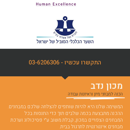
התקשרו עכשיו - 03-6206306
מכון נדב
הכנה למבחני מיון וראיונות עבודה
המשימה שלנו היא להיות שותפים להצלחה שלכם במבחנים.
ההכנה מתבצעת בכמה שלבים תוך כדי התנסות בכל
המבחנים הצפויים במכון, קבלת משוב ע”י פסיכולוג וערכת
מבחנים אינטרנטית לתרגול בבית.