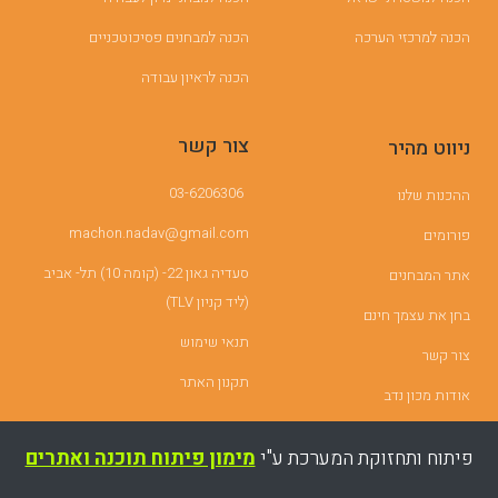
הכנה למרכזי הערכה
הכנה למבחנים פסיכוטכניים
הכנה לראיון עבודה
צור קשר
ניווט מהיר
03-6206306
ההכנות שלנו
machon.nadav@gmail.com
פורומים
סעדיה גאון 22- (קומה 10) תל- אביב
אתר המבחנים
(ליד קניון TLV)
בחן את עצמך חינם
תנאי שימוש
צור קשר
תקנון האתר
אודות מכון נדב
פיתוח ותחזוקת המערכת ע"י
מימון פיתוח תוכנה ואתרים