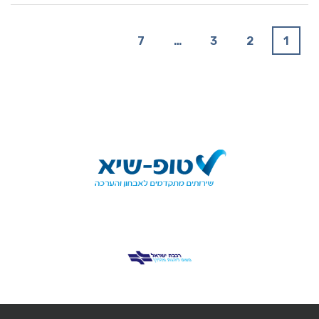
7
…
3
2
1