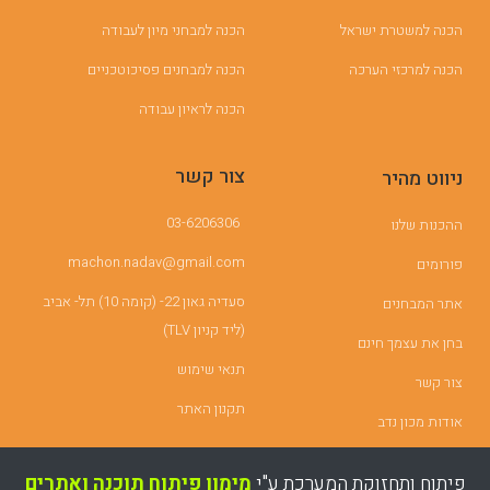
הכנה למשטרת ישראל
הכנה למבחני מיון לעבודה
הכנה למרכזי הערכה
הכנה למבחנים פסיכוטכניים
הכנה לראיון עבודה
צור קשר
ניווט מהיר
03-6206306
ההכנות שלנו
machon.nadav@gmail.com
פורומים
סעדיה גאון 22- (קומה 10) תל- אביב
אתר המבחנים
(ליד קניון TLV)
בחן את עצמך חינם
תנאי שימוש
צור קשר
תקנון האתר
אודות מכון נדב
פיתוח ותחזוקת המערכת ע"י
מימון פיתוח תוכנה ואתרים