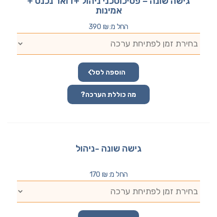
גישה שונה – פסיכוטכני ניהול +דואר נכנס +
אמינות
החל מ:
₪
390
הוספה לסל
מה כוללת הערכה?
גישה שונה -ניהול
החל מ:
₪
170