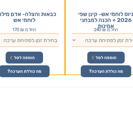
יוס לוחמי אש- קינן שפי
כבאות והצלה- אדם מילוא
2026 + הכנה למבחני
לוחמי אש
אמינות
החל מ:
₪
240
החל מ:
₪
170
הוספה לסל
הוספה לסל
מה כוללת הערכה?
מה כוללת הערכה?