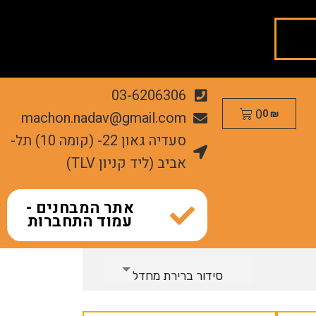
03-6206306
0
machon.nadav@gmail.com
0
₪
סעדיה גאון 22- (קומה 10) תל-
אביב (ליד קניון TLV)
אתר המבחנים -
עמוד התחברות
סידור ברירת מחדל