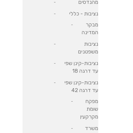
מהנדסים
נציבות - כללי
מבקר
המדינה
נציבות
משפטנים
נציבות-קינן שפי
עד דרגה 18
נציבות-קינן שפי
עד דרגה 42
מפקח
שומת
מקרקעין
משרד