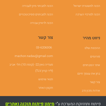
הכנה למשטרת ישראל
הכנה למבחני מיון לעבודה
הכנה למרכזי הערכה
הכנה למבחנים פסיכוטכניים
הכנה לראיון עבודה
צור קשר
ניווט מהיר
03-6206306
ההכנות שלנו
machon.nadav@gmail.com
פורומים
סעדיה גאון 22- (קומה 10) תל- אביב
אתר המבחנים
(ליד קניון TLV)
בחן את עצמך חינם
תנאי שימוש
צור קשר
תקנון האתר
אודות מכון נדב
פיתוח ותחזוקת המערכת ע"י
מימון פיתוח תוכנה ואתרים