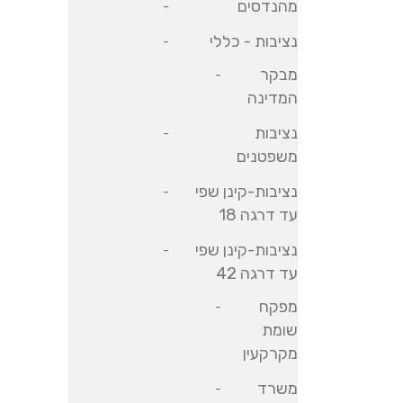
מהנדסים
נציבות - כללי
מבקר
המדינה
נציבות
משפטנים
נציבות-קינן שפי
עד דרגה 18
נציבות-קינן שפי
עד דרגה 42
מפקח
שומת
מקרקעין
משרד