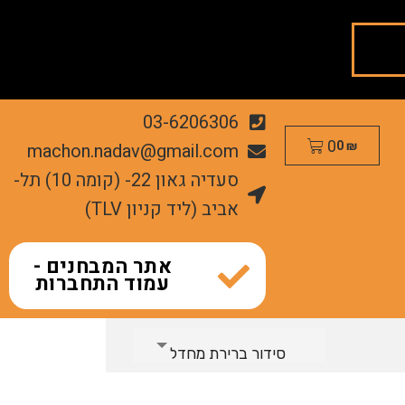
03-6206306
0
machon.nadav@gmail.com
0
₪
סעדיה גאון 22- (קומה 10) תל-
אביב (ליד קניון TLV)
אתר המבחנים -
עמוד התחברות
סידור ברירת מחדל