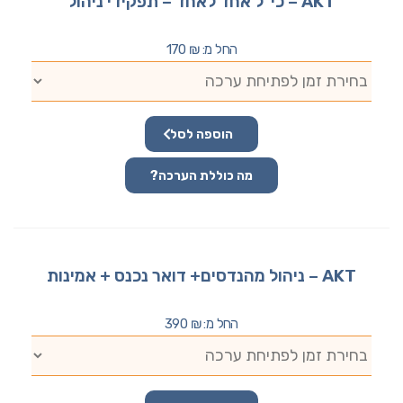
AKT – כי"ל אחד לאחד – תפקידי ניהול
החל מ:
₪
170
הוספה לסל
מה כוללת הערכה?
AKT – ניהול מהנדסים+ דואר נכנס + אמינות
החל מ:
₪
390