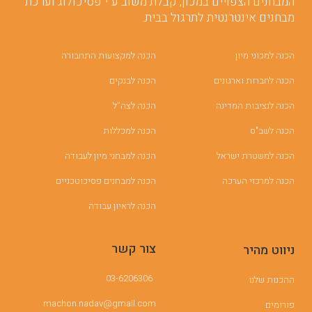
המבחנים הצפויים במכון, קבלת משוב ע”י פסיכולוג וערכת
מבחנים אינטרנטית לתרגול בבית.
הכנה למכוני מיון
הכנה למקצועות התחבורה
הכנה לחברות וארגונים
הכנה לבנקים
הכנה לנציבות המדינה
הכנה לצה”ל
הכנה לשב"ס
הכנה למכללות
הכנה למשטרת ישראל
הכנה למבחני מיון לעבודה
הכנה למרכזי הערכה
הכנה למבחנים פסיכוטכניים
הכנה לראיון עבודה
צור קשר
ניווט מהיר
03-6206306
ההכנות שלנו
machon.nadav@gmail.com
פורומים