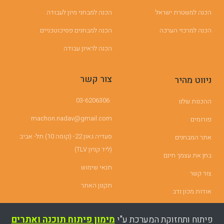
הכנה למשטרת ישראל
הכנה למבחני מיון לעבודה
הכנה למרכזי הערכה
הכנה למבחנים פסיכוטכניים
הכנה לראיון עבודה
צור קשר
ניווט מהיר
03-6206306
ההכנות שלנו
machon.nadav@gmail.com
פורומים
סעדיה גאון 22- (קומה 10) תל- אביב
אתר המבחנים
(ליד קניון TLV)
בחן את עצמך חינם
תנאי שימוש
צור קשר
תקנון האתר
אודות מכון נדב
פיתוח ותחזוקת המערכת ע"י
מימון פיתוח תוכנה ואתרים