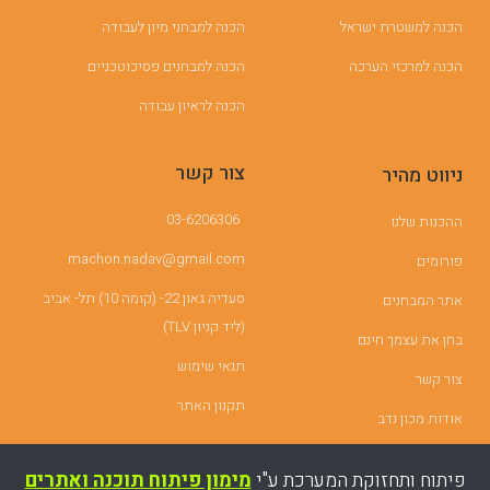
הכנה למשטרת ישראל
הכנה למבחני מיון לעבודה
הכנה למרכזי הערכה
הכנה למבחנים פסיכוטכניים
הכנה לראיון עבודה
צור קשר
ניווט מהיר
03-6206306
ההכנות שלנו
machon.nadav@gmail.com
פורומים
סעדיה גאון 22- (קומה 10) תל- אביב
אתר המבחנים
(ליד קניון TLV)
בחן את עצמך חינם
תנאי שימוש
צור קשר
תקנון האתר
אודות מכון נדב
פיתוח ותחזוקת המערכת ע"י
מימון פיתוח תוכנה ואתרים