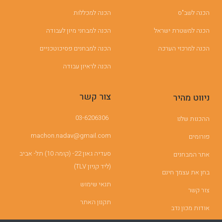
הכנה לשב"ס
הכנה למכללות
הכנה למשטרת ישראל
הכנה למבחני מיון לעבודה
הכנה למרכזי הערכה
הכנה למבחנים פסיכוטכניים
הכנה לראיון עבודה
צור קשר
ניווט מהיר
03-6206306
ההכנות שלנו
machon.nadav@gmail.com
פורומים
סעדיה גאון 22- (קומה 10) תל- אביב
אתר המבחנים
(ליד קניון TLV)
בחן את עצמך חינם
תנאי שימוש
צור קשר
תקנון האתר
אודות מכון נדב