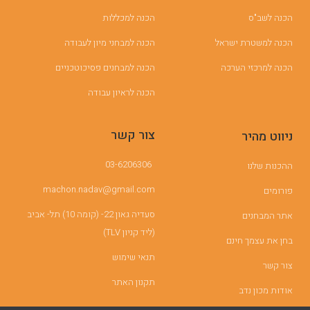
הכנה לשב"ס
הכנה למכללות
הכנה למשטרת ישראל
הכנה למבחני מיון לעבודה
הכנה למרכזי הערכה
הכנה למבחנים פסיכוטכניים
הכנה לראיון עבודה
צור קשר
ניווט מהיר
03-6206306
ההכנות שלנו
machon.nadav@gmail.com
פורומים
סעדיה גאון 22- (קומה 10) תל- אביב
אתר המבחנים
(ליד קניון TLV)
בחן את עצמך חינם
תנאי שימוש
צור קשר
תקנון האתר
אודות מכון נדב