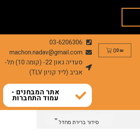
03-6206306
0
machon.nadav@gmail.com
0
₪
סעדיה גאון 22- (קומה 10) תל-
אביב (ליד קניון TLV)
אתר המבחנים -
עמוד התחברות
סידור ברירת מחדל