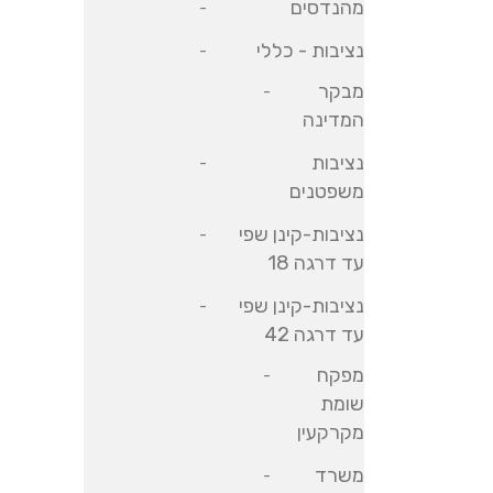
מהנדסים
נציבות - כללי
מבקר
המדינה
נציבות
משפטנים
נציבות-קינן שפי
עד דרגה 18
נציבות-קינן שפי
עד דרגה 42
מפקח
שומת
מקרקעין
משרד