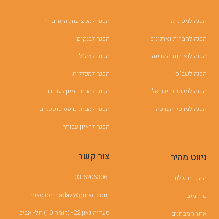
הכנה למכוני מיון
הכנה למקצועות התחבורה
הכנה לחברות וארגונים
הכנה לבנקים
הכנה לנציבות המדינה
הכנה לצה”ל
הכנה לשב"ס
הכנה למכללות
הכנה למשטרת ישראל
הכנה למבחני מיון לעבודה
הכנה למרכזי הערכה
הכנה למבחנים פסיכוטכניים
הכנה לראיון עבודה
צור קשר
ניווט מהיר
03-6206306
ההכנות שלנו
machon.nadav@gmail.com
פורומים
סעדיה גאון 22- (קומה 10) תל- אביב
אתר המבחנים