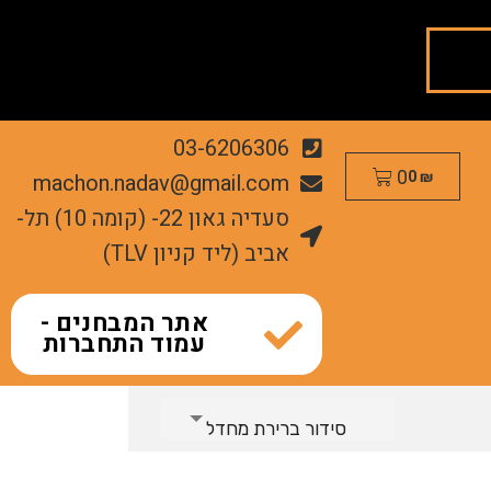
03-6206306
0
machon.nadav@gmail.com
0
₪
סעדיה גאון 22- (קומה 10) תל-
אביב (ליד קניון TLV)
אתר המבחנים -
עמוד התחברות
סידור ברירת מחדל