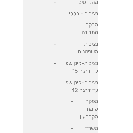
מהנדסים
נציבות - כללי
מבקר
המדינה
נציבות
משפטנים
נציבות-קינן שפי
עד דרגה 18
נציבות-קינן שפי
עד דרגה 42
מפקח
שומת
מקרקעין
משרד