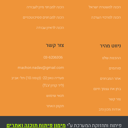
הכנה למשטרת ישראל
הכנה למבחני מיון לעבודה
הכנה למרכזי הערכה
הכנה למבחנים פסיכוטכניים
הכנה לראיון עבודה
צור קשר
ניווט מהיר
03-6206306
ההכנות שלנו
machon.nadav@gmail.com
פורומים
סעדיה גאון 22- (קומה 10) תל- אביב
אתר המבחנים
(ליד קניון TLV)
בחן את עצמך חינם
תנאי שימוש
צור קשר
תקנון האתר
אודות מכון נדב
פיתוח ותחזוקת המערכת ע"י
מימון פיתוח תוכנה ואתרים