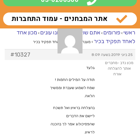
אתר המבחנים - עמוד התחברות
ראשי
פורומים
אתם שואלים – אנחנו עונים
מכון אחד
›
›
›
לאחד תפקיד בכיר
›
מענה ל־מכון אחד לאחד תפקיד בכיר
#10327
25 ביוני 2019 בשעה 8:09
מכון נדב -מחברים
גלעד
אותך להצלחה
אורח
תודה על המילים החמות !
שמח לשמוע שעברת וממשיך
הלאה.
בהצלחה בראיון ואל תשכח
ליישם את הדברים
שהפסיכולוג אמר לך בהכנה
לראיון.