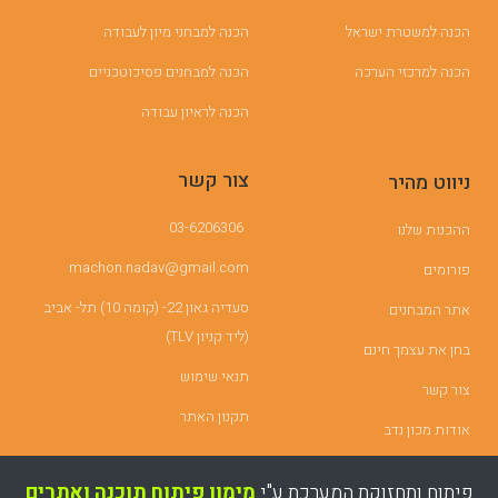
הכנה למשטרת ישראל
הכנה למבחני מיון לעבודה
הכנה למרכזי הערכה
הכנה למבחנים פסיכוטכניים
הכנה לראיון עבודה
צור קשר
ניווט מהיר
03-6206306
ההכנות שלנו
machon.nadav@gmail.com
פורומים
סעדיה גאון 22- (קומה 10) תל- אביב
אתר המבחנים
(ליד קניון TLV)
בחן את עצמך חינם
תנאי שימוש
צור קשר
תקנון האתר
אודות מכון נדב
פיתוח ותחזוקת המערכת ע"י
מימון פיתוח תוכנה ואתרים