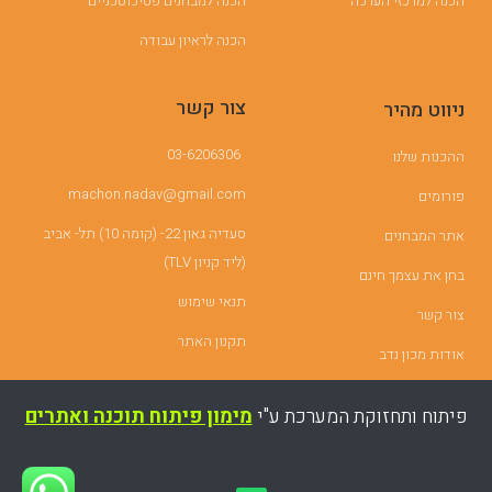
הכנה למרכזי הערכה
הכנה למבחנים פסיכוטכניים
הכנה לראיון עבודה
צור קשר
ניווט מהיר
03-6206306
ההכנות שלנו
machon.nadav@gmail.com
פורומים
סעדיה גאון 22- (קומה 10) תל- אביב
אתר המבחנים
(ליד קניון TLV)
בחן את עצמך חינם
תנאי שימוש
צור קשר
תקנון האתר
אודות מכון נדב
פיתוח ותחזוקת המערכת ע"י
מימון פיתוח תוכנה ואתרים