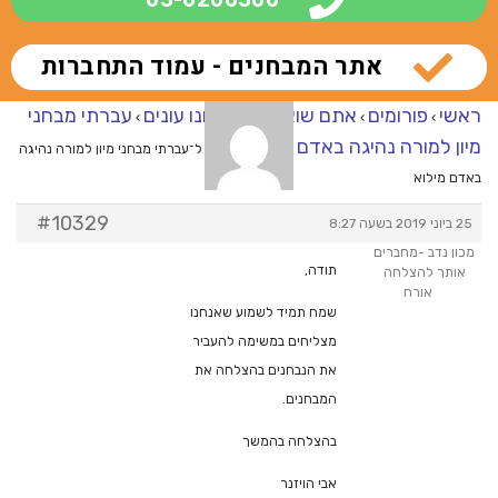
אתר המבחנים - עמוד התחברות
ראשי
פורומים
אתם שואלים – אנחנו עונים
עברתי מבחני
›
›
›
מיון למורה נהיגה באדם מילוא
›
מענה ל־עברתי מבחני מיון למורה נהיגה
באדם מילוא
#10329
25 ביוני 2019 בשעה 8:27
מכון נדב -מחברים
תודה,
אותך להצלחה
אורח
שמח תמיד לשמוע שאנחנו
מצליחים במשימה להעביר
את הנבחנים בהצלחה את
המבחנים.
בהצלחה בהמשך
אבי הויזנר