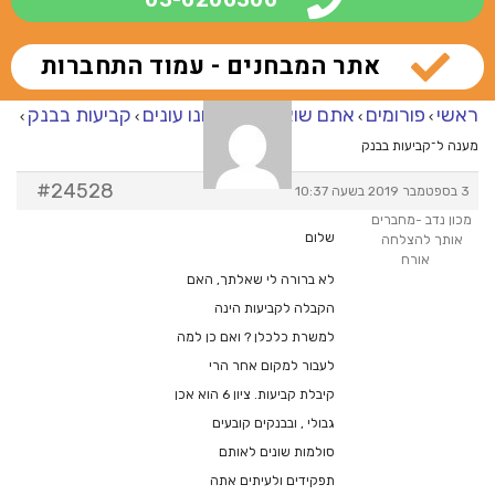
אתר המבחנים - עמוד התחברות
ראשי
פורומים
אתם שואלים – אנחנו עונים
קביעות בבנק
›
›
›
›
מענה ל־קביעות בבנק
#24528
3 בספטמבר 2019 בשעה 10:37
מכון נדב -מחברים
שלום
אותך להצלחה
אורח
לא ברורה לי שאלתך, האם
הקבלה לקביעות הינה
למשרת כלכלן ? ואם כן למה
לעבור למקום אחר הרי
קיבלת קביעות. ציון 6 הוא אכן
גבולי , ובבנקים קובעים
סולמות שונים לאותם
תפקידים ולעיתים אתה