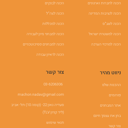
הכנה לחברות וארגונים
הכנה לבנקים
הכנה לנציבות המדינה
הכנה לצה”ל
הכנה לשב"ס
הכנה למכללות
הכנה למשטרת ישראל
הכנה למבחני מיון לעבודה
הכנה למרכזי הערכה
הכנה למבחנים פסיכוטכניים
הכנה לראיון עבודה
צור קשר
ניווט מהיר
03-6206306
ההכנות שלנו
machon.nadav@gmail.com
פורומים
סעדיה גאון 22- (קומה 10) תל- אביב
אתר המבחנים
(ליד קניון TLV)
בחן את עצמך חינם
תנאי שימוש
צור קשר