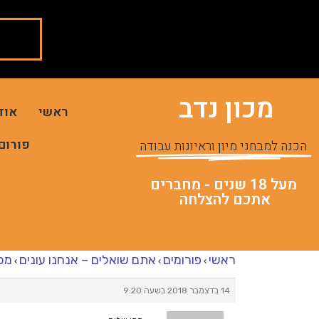
מכון נדב
ראשי
אוד
פורום
הכנה למבחני מיון וראיונות עבודה
מעל 18 שנים - מחברים
אתכם להצלחה
ראשי
פורומים
אתם שואלים – אנחנו עונים
מכו
›
›
›
14 בדצמבר 2018 בשעה 9:20