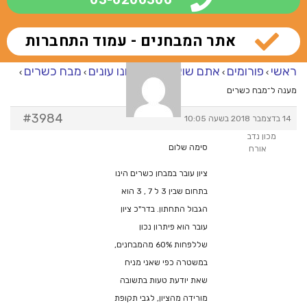
אתר המבחנים - עמוד התחברות
ראשי
פורומים
אתם שואלים – אנחנו עונים
מבח כשרים
›
›
›
›
מענה ל־מבח כשרים
#3984
14 בדצמבר 2018 בשעה 10:05
מכון נדב
סימה שלום
אורח
ציון עובר במבחן כשרים הינו
בתחום שבין 3 ל 7 , 3 הוא
הגבול התחתון. בדר"כ ציון
עובר הוא פיתרון נכון
שללפחות 60% מהמבחנים,
במשטרה כפי שאני מניח
שאת יודעת טעות בתשובה
מורידה מהציון, לגבי תקופת