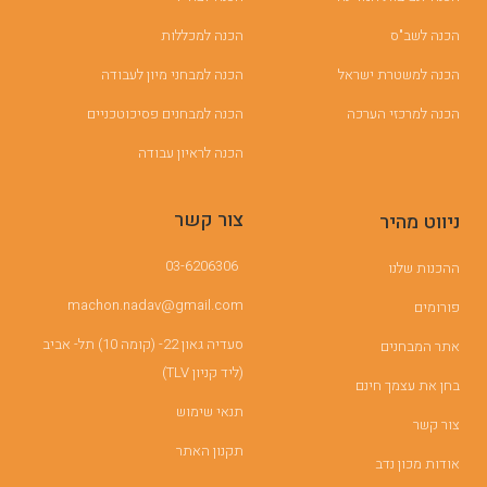
הכנה לשב"ס
הכנה למכללות
הכנה למשטרת ישראל
הכנה למבחני מיון לעבודה
הכנה למרכזי הערכה
הכנה למבחנים פסיכוטכניים
הכנה לראיון עבודה
צור קשר
ניווט מהיר
03-6206306
ההכנות שלנו
machon.nadav@gmail.com
פורומים
סעדיה גאון 22- (קומה 10) תל- אביב
אתר המבחנים
(ליד קניון TLV)
בחן את עצמך חינם
תנאי שימוש
צור קשר
תקנון האתר
אודות מכון נדב