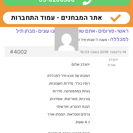
אתר המבחנים - עמוד התחברות
ראשי
פורומים
אתם שואלים – אנחנו עונים
מבחן תיל
›
›
›
למכללה
›
מענה ל־מבחן תיל למכללה
#4002
14 בדצמבר 2018 בשעה 12:03
יהונדב
יהונדב שלום
אורח
המבחן של מכון תיל למכללת
רופין כולל: סדרות חשבוניות,
בעיות במתמטיקה, סדרות
צורניות, מטריצות, אומדנים,
הבנת הנקרא, ותרשימי
גרפים וטבלאות. המבחן אורך
כ 4 שעות.