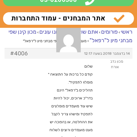
אתר המבחנים - עמוד התחברות
ראשי
פורומים
אתם שואלים – אנחנו עונים
מכון קינן שפי
›
›
›
מבחני מיון ל"רפאל"
›
מענה ל־מכון קינן שפי מבחני מיון ל"רפאל"
#4006
14 בדצמבר 2018 בשעה 12:17
מכון נדב
שלום
אורח
קודם כל ברכות על התוצאה "
מומלץ לתפקיד".
תהליכים ב"רפאל" הינם
בדר"כ ארוכים, יכול להיות
שיש עוד מועמדים מומלצים
לתפקיד ומישהו צריך לקבל
את ההחלטה, או בהפוכה יש
מעט מועמדים ורוצים לשלוח