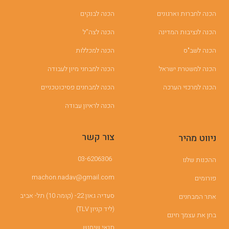
הכנה לחברות וארגונים
הכנה לבנקים
הכנה לנציבות המדינה
הכנה לצה”ל
הכנה לשב"ס
הכנה למכללות
הכנה למשטרת ישראל
הכנה למבחני מיון לעבודה
הכנה למרכזי הערכה
הכנה למבחנים פסיכוטכניים
הכנה לראיון עבודה
צור קשר
ניווט מהיר
03-6206306
ההכנות שלנו
machon.nadav@gmail.com
פורומים
סעדיה גאון 22- (קומה 10) תל- אביב
אתר המבחנים
(ליד קניון TLV)
בחן את עצמך חינם
תנאי שימוש