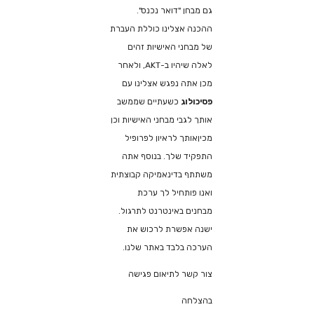
גם מבחן "דואר נכנס".
ההכנה אצלינו כוללת העברת
של מבחני האישיות זהים
לאלה שיהיו ב-AKT, ולאחר
מכן אתה נפגש אצלינו עם
פסיכולוג
כשעתיים שממשב
אותך לגבי מבחני האישיות וכן
מכיןאותך לראיון לפרופיל
התפקיד שלך. בנוסף אתה
משתתף בדינאמיקה קבוצתית
ואנו פותחיל לך ערכת
מבחנים באינטרנט לתרגול.
ישנה אפשרת לרכוש את
הערכה בלבד באתר שלנו.
צור קשר לתיאום פגישה
בהצלחה