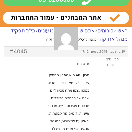
אתר המבחנים - עמוד התחברות
ראשי
פורומים
אתם שואלים – אנחנו עונים
כי"ל תפקיד
›
›
›
מנהל אחזקה
›
מענה ל־כי"ל תפקיד מנהל אחזקה
#4045
19 בדצמבר 2018 בשעה 17:12
מכון נדב
ס. שלום
אורח
מכון AKT הוא המכון הממיין
עבור כי"ל ושאר חברות הבת,
במכון עצמו אתה מגיע ליום
שלם של מבחנים הכוללים :
מבחנים פסיכוטכניים, מבחני
אישיות, דינאמיקה קבוצתית,
וראיון עם פסיכולוג, כמנהל
אנשים אני מניח שיהיה לך