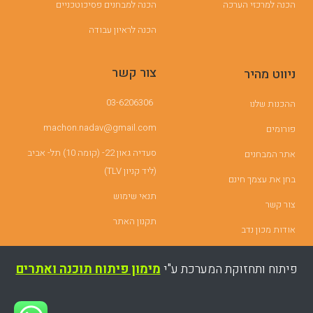
הכנה למרכזי הערכה
הכנה למבחנים פסיכוטכניים
הכנה לראיון עבודה
צור קשר
ניווט מהיר
03-6206306
ההכנות שלנו
machon.nadav@gmail.com
פורומים
סעדיה גאון 22- (קומה 10) תל- אביב
אתר המבחנים
(ליד קניון TLV)
בחן את עצמך חינם
תנאי שימוש
צור קשר
תקנון האתר
אודות מכון נדב
פיתוח ותחזוקת המערכת ע"י
מימון פיתוח תוכנה ואתרים