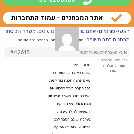
אתר המבחנים - עמוד התחברות
ראשי
פורומים
אתם שואלים – אנחנו עונים
משרד הביטחון
›
›
›
מבחנים בתל השומר
›
מענה ל־משרד הביטחון מבחנים בתל השומר
#42618
16 באוקטובר 2019 בשעה 15:27
מכון נדב -מחברים
שלום דניאל
אותך להצלחה
אורח
אנחנו כאן בחול המועד כך
שאם תרצה הכנה צור קשר,
בכל מקרה תוכל לרכוש את
הערכה שלנו
משרד הביטחון
מכון ERA
היא מדויקת
ותאפשר לך להגיע מוכן.
בערכה יש גם הסבר לגבי
מבחני אישיות, דינאמיקה