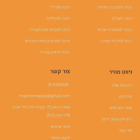
הכנה לנציבות המדינה
הכנה לצה”ל
הכנה לשב"ס
הכנה למכללות
הכנה למשטרת ישראל
הכנה למבחני מיון לעבודה
הכנה למרכזי הערכה
הכנה למבחנים פסיכוטכניים
הכנה לראיון עבודה
צור קשר
ניווט מהיר
03-6206306
ההכנות שלנו
machon.nadav@gmail.com
פורומים
סעדיה גאון 22- (קומה 10) תל- אביב
אתר המבחנים
(ליד קניון TLV)
בחן את עצמך חינם
תנאי שימוש
צור קשר
תקנון האתר