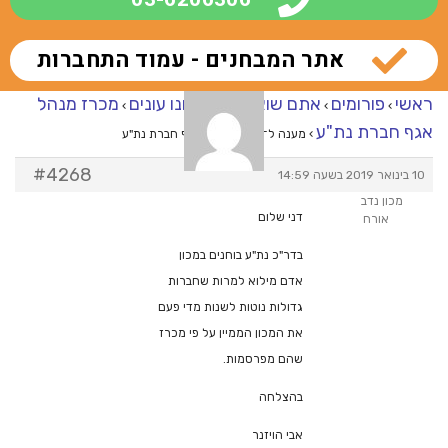
אתר המבחנים - עמוד התחברות
ראשי
פורומים
אתם שואלים – אנחנו עונים
מכרז מנהל
›
›
›
אגף חברת נת"ע
›
מענה ל־מכרז מנהל אגף חברת נת"ע
#4268
10 בינואר 2019 בשעה 14:59
מכון נדב
דני שלום
אורח
בדר"כ נת"ע בוחנים במכון
אדם מילוא למרות שחברות
גדולות נוטות לשנות מדי פעם
את המכון הממיין על פי מכרז
שהם מפרסמות.
בהצלחה
אבי הויזנר