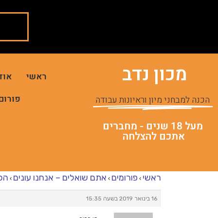
מכון נדב
ראשי
אוד
פורום
הכנה למבחני מיון וראיונות עבודה
מעל 18 שנים - מחברים
אתכם להצלחה
ראשי
פורומים
אתם שואלים – אנחנו עונים
הכ
›
›
›
16 בינואר 2019 בשעה 15:35