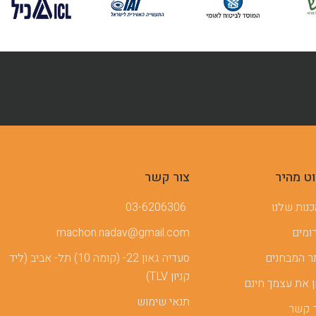
וט מהיר
צור קשר
נות שלנו
03-6206306
ומים
machon.nadav@gmail.com
 המבחנים
סעדיה גאון 22- (קומה 10) תל- אביב (ליד
קניון TLV)
 את עצמך חינם
תנאי שימוש
 קשר