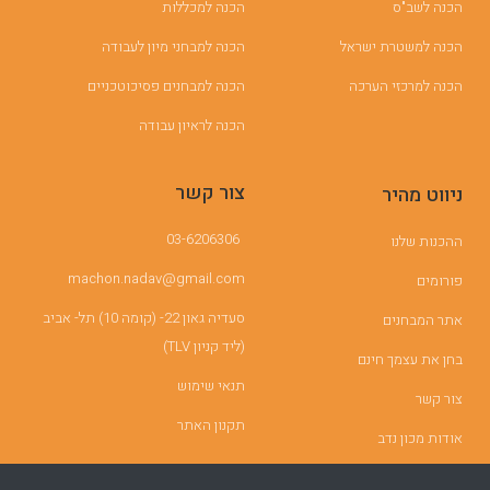
הכנה לשב"ס
הכנה למכללות
הכנה למשטרת ישראל
הכנה למבחני מיון לעבודה
הכנה למרכזי הערכה
הכנה למבחנים פסיכוטכניים
הכנה לראיון עבודה
צור קשר
ניווט מהיר
03-6206306
ההכנות שלנו
machon.nadav@gmail.com
פורומים
סעדיה גאון 22- (קומה 10) תל- אביב
אתר המבחנים
(ליד קניון TLV)
בחן את עצמך חינם
תנאי שימוש
צור קשר
תקנון האתר
אודות מכון נדב