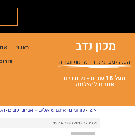
מכון נדב
ראשי
אוד
פורום
הכנה למבחני מיון וראיונות עבודה
מעל 18 שנים - מחברים
אתכם להצלחה
ראשי
פורומים
אתם שואלים – אנחנו עונים
הכ
›
›
›
21 בינואר 2019 בשעה 15:34