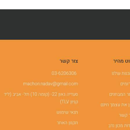
וט מהיר
צור קשר
נות שלנו
03-6206306
ומים
machon.nadav@gmail.com
 המבחנים
סעדיה גאון 22- (קומה 10) תל- אביב (ליד
קניון TLV)
 את עצמך חינם
תנאי שימוש
 קשר
תקנון האתר
ות מכון נדב