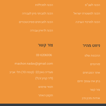
הכנה לשב"ס
הכנה למכללות
הכנה למשטרת ישראל
הכנה למבחני מיון לעבודה
הכנה למרכזי הערכה
הכנה למבחנים פסיכוטכניים
הכנה לראיון עבודה
צור קשר
ניווט מהיר
03-6206306
ההכנות שלנו
machon.nadav@gmail.com
פורומים
סעדיה גאון 22- (קומה 10) תל- אביב
אתר המבחנים
(ליד קניון TLV)
בחן את עצמך חינם
תנאי שימוש
צור קשר
תקנון האתר
אודות מכון נדב