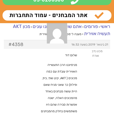
אתר המבחנים - עמוד התחברות
ראשי
פורומים
אתם שואלים – אנחנו עונים
מכון AKT
›
›
›
תעשיה אווירית
›
מענה ל־מכון AKT תעשיה אווירית
#4358
21 בינואר 2019 בשעה 16:32
מכון נדב
שלום דוד
אורח
מניסיוננו הרב התעשייה
האווירית עובדת עם כמה
מכונים ( AKT, קינן שפי, ביפ,
ופילת) כך שאני מניח שאם
היית עושה מבחנים באחד
מהמכונים האלה, ישנה
אפשרות סבירה שהם היו
משתמשים בחלק מהמבחנים