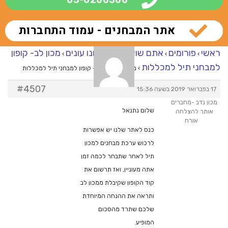
אתר המבחנים - עמוד התחברות
ראשי
פורומים
אתם שואלים – אנחנו עונים
מכון לב- קופון
›
›
›
למבחני תיל למכללות
›
מענה ל־מכון לב- קופון למבחני תיל למכללות
#4507
17 בפברואר 2019 בשעה 15:36
מכון נדב -מחברים
שלום נתנאל
אותך להצלחה
אורח
כנס לאתר שלנו יש אפשרות
לרכוש ערכת מבחנים למכון
תיל לאחר שתבחר לכמה זמן
אתה מעוניין, ואז תרשום את
קוד הקופון שקיבלת ממכון לב
ותראה את ההנחה המיוחדת
שלכם שתרד מהסכום
המופיע.