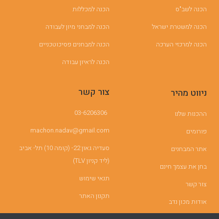
הכנה לשב"ס
הכנה למכללות
הכנה למשטרת ישראל
הכנה למבחני מיון לעבודה
הכנה למרכזי הערכה
הכנה למבחנים פסיכוטכניים
הכנה לראיון עבודה
צור קשר
ניווט מהיר
03-6206306
ההכנות שלנו
machon.nadav@gmail.com
פורומים
סעדיה גאון 22- (קומה 10) תל- אביב
אתר המבחנים
(ליד קניון TLV)
בחן את עצמך חינם
תנאי שימוש
צור קשר
תקנון האתר
אודות מכון נדב