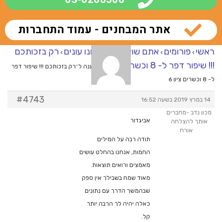
אתר המבחנים - עמוד התחברות
ראשי
פורומים
אתם שואלים – אנחנו עונים
רק בזכותכם
›
›
›
!!! שיפור דפר ל- 8 וכשרים ציון 6
›
מענה ל־רק בזכותכם !!! שיפור דפר
ל- 8 וכשרים ציון 6
#4743
14 במרץ 2019 בשעה 16:52
מכון נדב -מחברים
אביגדור
אותך להצלחה
אורח
תודה רבה על המילים
החמות, אנחנו בהחלט עושים
מאמצים ורואים תוצאות.
מאוד שמח בשבילך אין ספק
שבהמשך הדרך עם נתונים
כאלה יהיה לך הרבה יותר
קל.