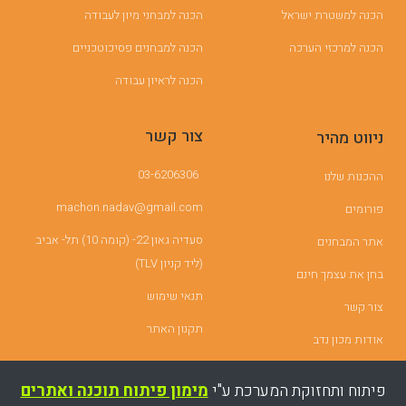
הכנה למשטרת ישראל
הכנה למבחני מיון לעבודה
הכנה למרכזי הערכה
הכנה למבחנים פסיכוטכניים
הכנה לראיון עבודה
צור קשר
ניווט מהיר
03-6206306
ההכנות שלנו
machon.nadav@gmail.com
פורומים
סעדיה גאון 22- (קומה 10) תל- אביב
אתר המבחנים
(ליד קניון TLV)
בחן את עצמך חינם
תנאי שימוש
צור קשר
תקנון האתר
אודות מכון נדב
פיתוח ותחזוקת המערכת ע"י
מימון פיתוח תוכנה ואתרים