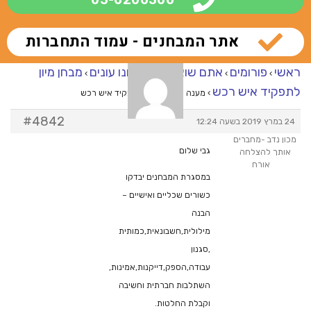
אתר המבחנים - עמוד התחברות
ראשי
פורומים
אתם שואלים – אנחנו עונים
מבחן מיון
›
›
›
לתפקיד איש רכש
›
מענה ל־מבחן מיון לתפקיד איש רכש
#4842
24 במרץ 2019 בשעה 12:24
מכון נדב -מחברים
גבי שלום
אותך להצלחה
אורח
במסגרת המבחנים יבדקו
כשורים שכליים ואישיים –
הבנה
מילולית,חשבונאית,כמותית
,סגנון
עבודה,הספק,דייקנות,אמינות,
השתלבות חברתית וחשיבה
וקבלת החלטות.