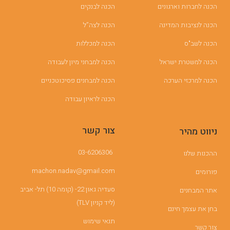
הכנה לחברות וארגונים
הכנה לבנקים
הכנה לנציבות המדינה
הכנה לצה”ל
הכנה לשב"ס
הכנה למכללות
הכנה למשטרת ישראל
הכנה למבחני מיון לעבודה
הכנה למרכזי הערכה
הכנה למבחנים פסיכוטכניים
הכנה לראיון עבודה
צור קשר
ניווט מהיר
03-6206306
ההכנות שלנו
machon.nadav@gmail.com
פורומים
סעדיה גאון 22- (קומה 10) תל- אביב
אתר המבחנים
(ליד קניון TLV)
בחן את עצמך חינם
תנאי שימוש
צור קשר