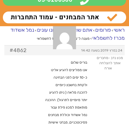
אתר המבחנים - עמוד התחברות
ראשי
פורומים
אתם שואלים – אנחנו עונים
נמל אשדוד
›
›
›
מכרז לחשמלאי
›
מענה ל־נמל אשדוד מכרז לחשמלאי
#4862
24 במרץ 2019 בשעה 14:42
מכון נדב -מחברים
בוריס שלום
אותך להצלחה
אורח
אנו ממליצים להגיע אלינו
כ-10 ימים לפני הבחינה
ולקחת בחשבון כיומיים
להכנה מלאה ( ניתן להגיע
יותר מיומיים לתרגול). ההכנה
מותאמת למכון פילת עבור
נמל אשדוד וכוללת מבחנים
פסיכוטכניים, מבחני אישיות