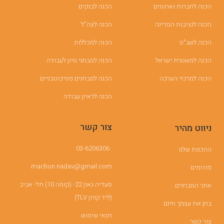
הכנה לחברות וארגונים
הכנה לבנקים
הכנה לנציבות המדינה
הכנה לצה”ל
הכנה לשב"ס
הכנה למכללות
הכנה למשטרת ישראל
הכנה למבחני מיון לעבודה
הכנה למרכזי הערכה
הכנה למבחנים פסיכוטכניים
הכנה לראיון עבודה
צור קשר
ניווט מהיר
03-6206306
ההכנות שלנו
machon.nadav@gmail.com
פורומים
סעדיה גאון 22- (קומה 10) תל- אביב
אתר המבחנים
(ליד קניון TLV)
בחן את עצמך חינם
תנאי שימוש
צור קשר