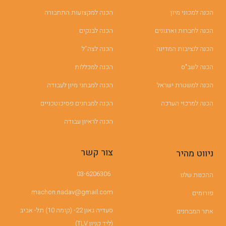
הכנה למכוני מיון
הכנה למקצועות התחבורה
הכנה לחברות וארגונים
הכנה לבנקים
הכנה לנציבות המדינה
הכנה לצה”ל
הכנה לשב"ס
הכנה למכללות
הכנה למשטרת ישראל
הכנה למבחני מיון לעבודה
הכנה למרכזי הערכה
הכנה למבחנים פסיכוטכניים
הכנה לראיון עבודה
צור קשר
ניווט מהיר
03-6206306
ההכנות שלנו
machon.nadav@gmail.com
פורומים
סעדיה גאון 22- (קומה 10) תל- אביב
אתר המבחנים
(ליד קניון TLV)