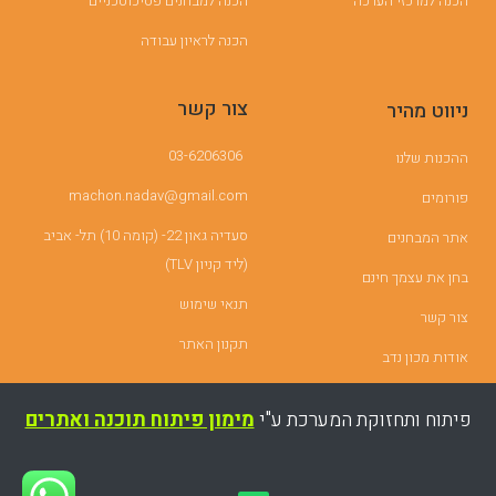
הכנה למרכזי הערכה
הכנה למבחנים פסיכוטכניים
הכנה לראיון עבודה
צור קשר
ניווט מהיר
03-6206306
ההכנות שלנו
machon.nadav@gmail.com
פורומים
סעדיה גאון 22- (קומה 10) תל- אביב
אתר המבחנים
(ליד קניון TLV)
בחן את עצמך חינם
תנאי שימוש
צור קשר
תקנון האתר
אודות מכון נדב
פיתוח ותחזוקת המערכת ע"י
מימון פיתוח תוכנה ואתרים