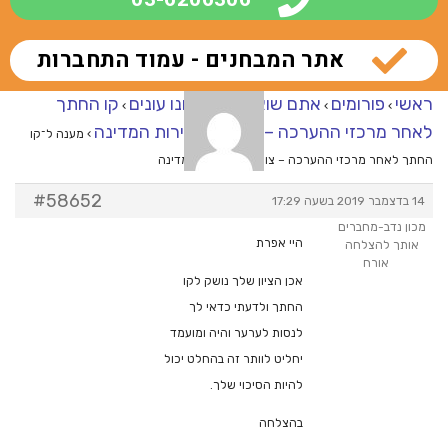
אתר המבחנים - עמוד התחברות
ראשי
פורומים
אתם שואלים – אנחנו עונים
קו החתך
›
›
›
לאחר מרכזי ההערכה – צוערים לשירות המדינה
›
מענה ל־קו
החתך לאחר מרכזי ההערכה – צוערים לשירות המדינה
#58652
14 בדצמבר 2019 בשעה 17:29
מכון נדב-מחברים
היי אפרת
אותך להצלחה
אורח
אכן הציון שלך נושק לקו
החתך ולדעתי כדאי לך
לנסות לערער והיה ומועמד
יחליט לוותר זה בהחלט יכול
להיות הסיכוי שלך.
בהצלחה