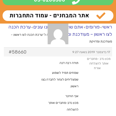
אתר המבחנים - עמוד התחברות
ראשי
פורומים
אתם שואלים – אנחנו עונים
ערכת הכנה
›
›
›
לצו ראשון – מעודכנת ומדויקת
›
מענה ל־ערכת הכנה לצו ראשון –
מעודכנת ומדויקת
#58660
17 בדצמבר 2019 בשעה 9:27
מכון נדב -מחברים
תודה רבה דנה
אותך להצלחה
אורח
שמחים תמיד לשמוע
שמצליחים לעזור לחברה בצו
ראשון.
אבי הויזנר
מכון נדב-מחברים אותך
להצלחה