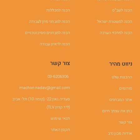
הכנה לשב"ס
הכנה למכללות
הכנה למשטרת ישראל
הכנה למבחני מיון לעבודה
הכנה למרכזי הערכה
הכנה למבחנים פסיכוטכניים
הכנה לראיון עבודה
צור קשר
ניווט מהיר
03-6206306
ההכנות שלנו
machon.nadav@gmail.com
פורומים
סעדיה גאון 22- (קומה 10) תל- אביב
אתר המבחנים
(ליד קניון TLV)
בחן את עצמך חינם
תנאי שימוש
צור קשר
תקנון האתר
אודות מכון נדב