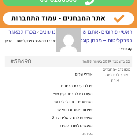
אתר המבחנים - עמוד התחברות
ראשי
פורומים
אתם שואלים – אנחנו עונים
מכרז למאגר
›
›
›
בפרקליטות – מבחן קוגנטיבי
›
מענה ל־מכרז למאגר בפרקליטות – מבחן
קוגנטיבי
#58690
22 בדצמבר 2019 בשעה 16:58
מכון נדב -מחברים
אורלי שלום
אותך להצלחה
אורח
יש לנו ערכת מבחנים
מעודכנת למבחני קינן שפי
משפטנים – תוכלי לרכוש
ישירות באתר ובנוסף יש
אפשרות להגיע אלינו עד 3
מפגשים לצורך למידה
בכיתה.