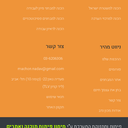
הכנה למשטרת ישראל
הכנה למבחני מיון לעבודה
הכנה למרכזי הערכה
הכנה למבחנים פסיכוטכניים
הכנה לראיון עבודה
צור קשר
ניווט מהיר
03-6206306
ההכנות שלנו
machon.nadav@gmail.com
פורומים
סעדיה גאון 22- (קומה 10) תל- אביב
אתר המבחנים
(ליד קניון TLV)
בחן את עצמך חינם
תנאי שימוש
צור קשר
תקנון האתר
אודות מכון נדב
פיתוח ותחזוקת המערכת ע"י
מימון פיתוח תוכנה ואתרים