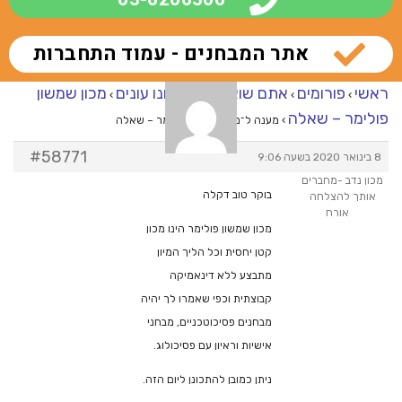
אתר המבחנים - עמוד התחברות
ראשי
פורומים
אתם שואלים – אנחנו עונים
מכון שמשון
›
›
›
פולימר – שאלה
›
מענה ל־מכון שמשון פולימר – שאלה
#58771
8 בינואר 2020 בשעה 9:06
מכון נדב -מחברים
בוקר טוב דקלה
אותך להצלחה
אורח
מכון שמשון פולימר הינו מכון
קטן יחסית וכל הליך המיון
מתבצע ללא דינאמיקה
קבוצתית וכפי שאמרו לך יהיה
מבחנים פסיכוטכניים, מבחני
אישיות וראיון עם פסיכולוג.
ניתן כמובן להתכונן ליום הזה.