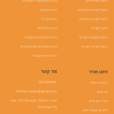
הכנה למכוני מיון
הכנה למקצועות התחבורה
הכנה לחברות וארגונים
הכנה לבנקים
הכנה לנציבות המדינה
הכנה לצה”ל
הכנה לשב"ס
הכנה למכללות
הכנה למשטרת ישראל
הכנה למבחני מיון לעבודה
הכנה למרכזי הערכה
הכנה למבחנים פסיכוטכניים
הכנה לראיון עבודה
צור קשר
ניווט מהיר
03-6206306
ההכנות שלנו
machon.nadav@gmail.com
פורומים
סעדיה גאון 22- (קומה 10) תל- אביב
אתר המבחנים
(ליד קניון TLV)
בחן את עצמך חינם