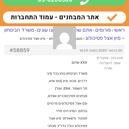
אתר המבחנים - עמוד התחברות
ראשי
פורומים
אתם שואלים – אנחנו עונים
משרד הביטחון
›
›
›
– מיון אצל פסיכולוג
›
מענה ל־משרד הביטחון – מיון אצל פסיכולוג
#58859
20 בינואר 2020 בשעה 16:23
מכון נדב -מחברים
XXX שלום
אותך להצלחה
אורח
משרד הביטחון בוחן בכל מיני
דרכים, מכוני מיון (טופ שיא,
תל השומר, ERA, ועוד)
מבחנים פסיכוטכניים אצלם,
וגם אצל פסיכולוגים פרטיים
בביתם. המיון הינו תלוי
תפקיד. ולשאלתך מיון אצל
פסיכולוג כולל בדר"כ מבחני