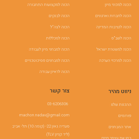
הכנה למכוני מיון
הכנה למקצועות התחבורה
הכנה לחברות וארגונים
הכנה לבנקים
הכנה לנציבות המדינה
הכנה לצה”ל
הכנה לשב"ס
הכנה למכללות
הכנה למשטרת ישראל
הכנה למבחני מיון לעבודה
הכנה למרכזי הערכה
הכנה למבחנים פסיכוטכניים
הכנה לראיון עבודה
צור קשר
ניווט מהיר
03-6206306
ההכנות שלנו
machon.nadav@gmail.com
פורומים
סעדיה גאון 22- (קומה 10) תל- אביב
אתר המבחנים
(ליד קניון TLV)
בחן את עצמך חינם